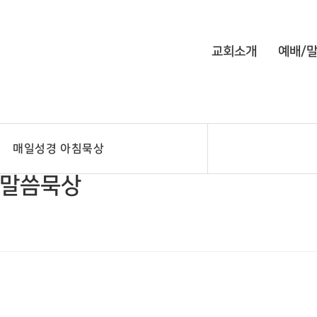
교회소개
예배/
매일성경 아침묵상
경 말씀묵상