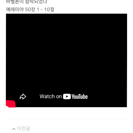
바벨론이 함락되었다
예레미야 50장 1 – 10절
이전글